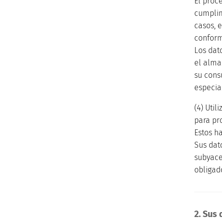
El proc
cumplim
casos, 
conforme
Los dat
el alma
su cons
especia
(4) Uti
para pr
Estos h
Sus dat
subyace
obligad
2. Sus