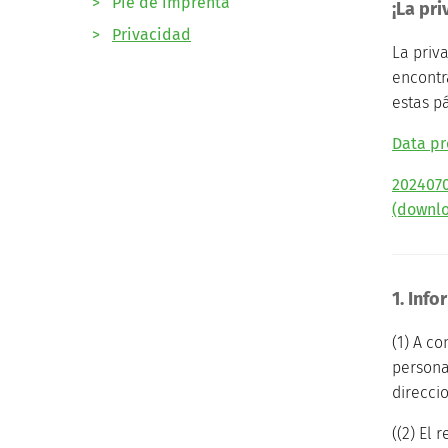
>
Pie de imprenta
¡La pr
>
Privacidad
La priv
encontr
estas pá
Data pr
2024070
(downlo
1. Inf
(1) A c
persona
direcci
((2) El 