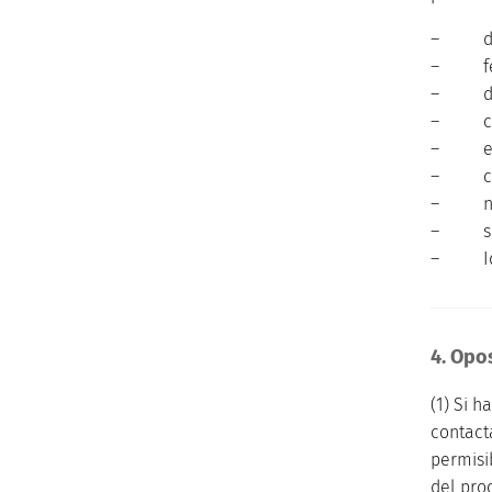
– dir
– fecha
– difer
– conte
– esta
– cant
– na
– sist
– Idiom
4. Opo
(1) Si 
contact
permisi
del pro