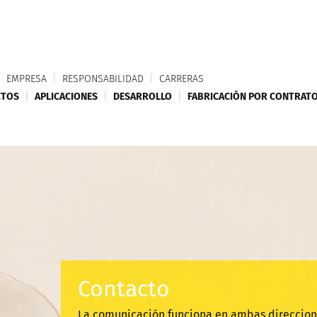
|
EMPRESA
|
RESPONSABILIDAD
|
CARRERAS
CTOS
|
APLICACIONES
|
DESARROLLO
|
FABRICACIÓN POR CONTRAT
Contacto
La comunicación funciona en ambas direccio