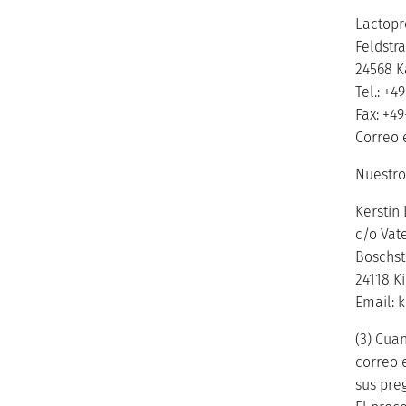
Lactop
Feldstr
24568 K
Tel.: +4
Fax: +4
Correo 
Nuestro
Kerstin
c/o Vat
Boschst
24118 Ki
Email: 
(3) Cua
correo 
sus pre