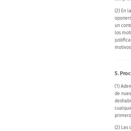
(2) En 
oponers
un cont
los mot
justifi
motivos
5. Pro
(1) Ade
de nues
deshabi
cualqui
primero
(2) Las