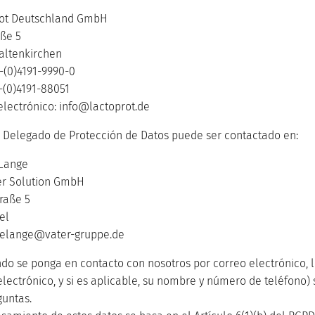
rot Deutschland GmbH
aße 5
altenkirchen
9-(0)4191-9990-0
9-(0)4191-88051
electrónico: info@lactoprot.de
 Delegado de Protección de Datos puede ser contactado en:
 Lange
er Solution GmbH
raße 5
el
kelange@vater-gruppe.de
ndo se ponga en contacto con nosotros por correo electrónico, 
electrónico, y si es aplicable, su nombre y número de teléfono
guntas.