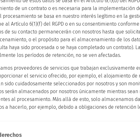
esamiento de estos datos se basa en el Artículo 6(1)(b) del RGPD
iento de un contrato o es necesaria para la implementación d
el procesamiento se basa en nuestro interés legítimo en la gesti
 al Artículo 6(1)(f) del RGPD o en su consentimiento conforme al
os de su contacto permanecerán con nosotros hasta que solicit
cenamiento, o el propósito para el almacenamiento de los dato
ulta haya sido procesada o se haya completado un contrato). Las
lmente los períodos de retención, no se ven afectadas.
lizamos proveedores de servicios que trabajan exclusivamente e
oporcionar el servicio ofrecido, por ejemplo, el alojamiento de 
an sido cuidadosamente seleccionados por nosotros y son mon
os serán almacenados por nosotros únicamente mientras sean n
ntes al procesamiento. Más allá de esto, solo almacenamos d
os a hacerlo, por ejemplo, debido a obligaciones de retención l
 derechos