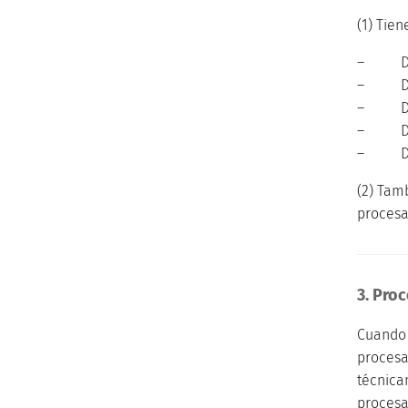
(1) Tie
– Der
– Dere
– Dere
– Dere
– Dere
(2) Tam
procesa
3. Pro
Cuando v
procesa
técnica
procesa