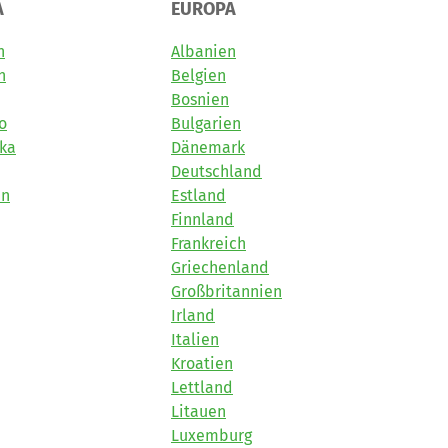
A
EUROPA
n
Albanien
n
Belgien
Bosnien
o
Bulgarien
ika
Dänemark
Deutschland
en
Estland
Finnland
Frankreich
Griechenland
Großbritannien
Irland
Italien
Kroatien
Lettland
Litauen
Luxemburg