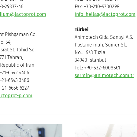
-3-29337-46
Fax: +30-210-9700298
udium@lactoprot.com
info_hellas@lactoprot.com
Türkei
ot Pishgaman Co.
Animotech Gida Sanayi A.S.
o. 54,
Postane mah. Sümer Sk.
rat St. Tohid Sq.
No.: 19/3 Tuzla
771 Tehran,
34940 Istanbul
Republic of Iran
Tel.: +90-532-6008561
8-21-6642 4406
sermin@animotech.com.tr
8-21-6643 3486
8-21-6656 6227
actoprot-p.com