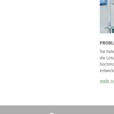
PROBL
Sie hab
die Lös
hochmo
entwick
mehr >