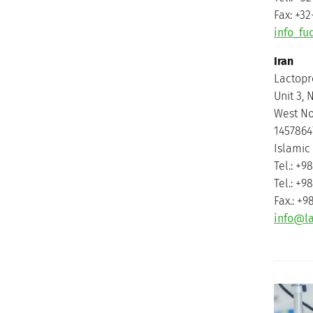
Fax: +32
info_f
Iran
Lactopr
Unit 3, N
West Nos
1457864
Islamic 
Tel.: +9
Tel.: +9
Fax.: +9
info@l