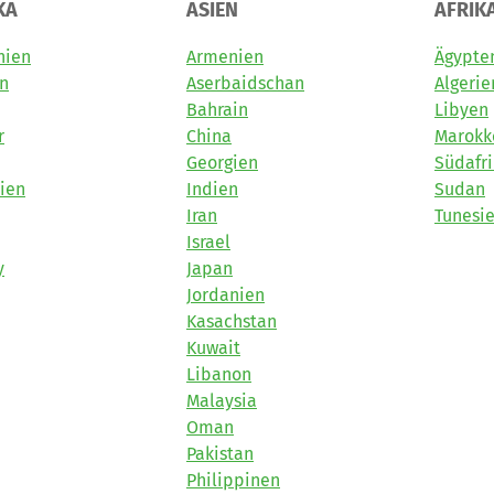
KA
ASIEN
AFRIK
nien
Armenien
Ägypte
en
Aserbaidschan
Algerie
Bahrain
Libyen
r
China
Marokk
Georgien
Südafr
ien
Indien
Sudan
Iran
Tunesi
Israel
y
Japan
Jordanien
Kasachstan
Kuwait
Libanon
Malaysia
Oman
Pakistan
Philippinen