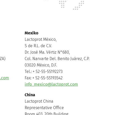
Mexiko
Lactoprot México,
S de R.L. de C.V.
Dr. José Ma. Vértiz N°680,
ZA)
Col. Narvarte Del. Benito Juárez, C.P.
03020 México, D.F.
Tel.: + 52-55-55192273
t.com
Fax: + 52-55-55193542
info_mexico@lactoprot.com
China
Lactoprot China
Representative Office
Room 403, 20th Building,