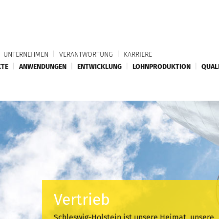
UNTERNEHMEN
|
VERANTWORTUNG
|
KARRIERE
TE
|
ANWENDUNGEN
|
ENTWICKLUNG
|
LOHNPRODUKTION
|
QUAL
Vertrieb
Schleswig-Holstein ist unsere Heimat, unsere