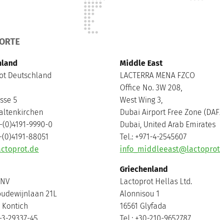
ORTE
hland
Middle East
ot Deutschland
LACTERRA MENA FZCO
Office No. 3W 208,
sse 5
West Wing 3,
altenkirchen
Dubai Airport Free Zone (DAF
9-(0)4191-9990-0
Dubai, United Arab Emirates
9-(0)4191-88051
Tel.: +971-4-2545607
ctoprot.de
info_middleeast@lactopro
Griechenland
 NV
Lactoprot Hellas Ltd.
oudewijnlaan 21L
Alonnisou 1
 Kontich
16561 Glyfada
2-3-29337-45
Tel.: +30-210-9652787