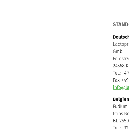
STAND
Deutsc
Lactopr
GmbH
Feldstra
24568 K
Tel.: +4
Fax: +4
info@la
Belgien
Fudium
Prins B
BE-2550
Tel.: +3