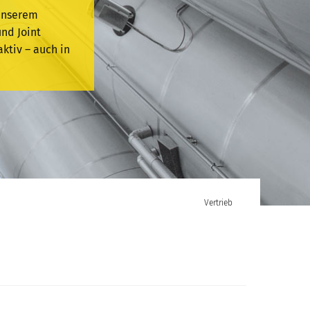
 unserem
nd Joint
ktiv – auch in
Vertrieb